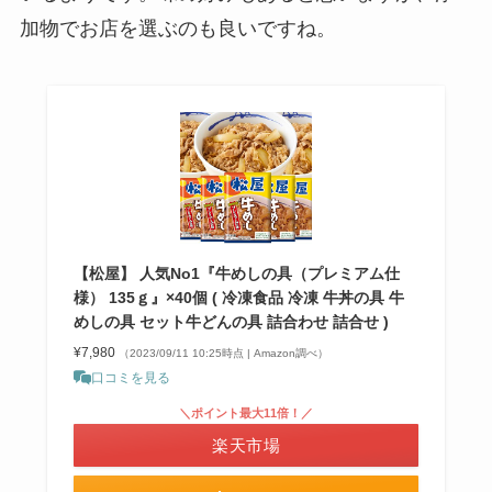
加物でお店を選ぶのも良いですね。
【松屋】 人気No1『牛めしの具（プレミアム仕
様） 135ｇ』×40個 ( 冷凍食品 冷凍 牛丼の具 牛
めしの具 セット牛どんの具 詰合わせ 詰合せ )
¥7,980
（2023/09/11 10:25時点 | Amazon調べ）
口コミを見る
＼ポイント最大11倍！／
楽天市場