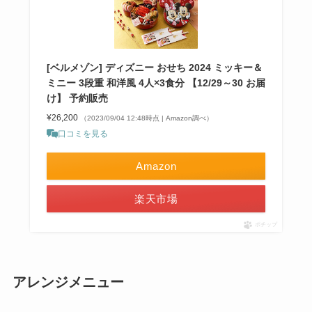
[ベルメゾン] ディズニー おせち 2024 ミッキー＆
ミニー 3段重 和洋風 4人×3食分 【12/29～30 お届
け】 予約販売
¥26,200
（2023/09/04 12:48時点 | Amazon調べ）
口コミを見る
Amazon
楽天市場
ポチップ
アレンジメニュー