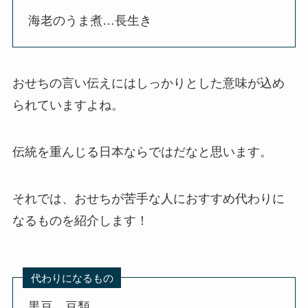
海老のうま煮…長生き
おせちの言い伝えにはしっかりとした意味が込め
られていますよね。
伝統を重んじる日本ならではだなと思います。
それでは、おせちが苦手な人におすすめ代わりに
なるものを紹介します！
代わりになるもの
黒豆…豆類