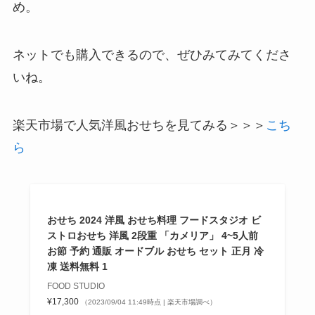
め。
ネットでも購入できるので、ぜひみてみてくださ
いね。
楽天市場で人気洋風おせちを見てみる＞＞＞
こち
ら
おせち 2024 洋風 おせち料理 フードスタジオ ビ
ストロおせち 洋風 2段重 「カメリア」 4~5人前
お節 予約 通販 オードブル おせち セット 正月 冷
凍 送料無料 1
FOOD STUDIO
¥17,300
（2023/09/04 11:49時点 | 楽天市場調べ）