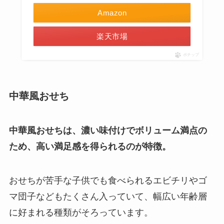
Amazon
楽天市場
ポチップ
中華風おせち
中華風おせちは、濃い味付けでボリューム満点の
ため、高い満足感を得られるのが特徴。
おせちが苦手な子供でも食べられるエビチリやゴ
マ団子などもたくさん入っていて、幅広い年齢層
に好まれる種類がそろっています。