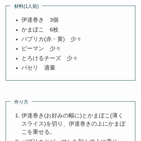
材料(1人前)
伊達巻き 3個
かまぼこ 6枚
パプリカ(赤・黄) 少々
ピーマン 少々
とろけるチーズ 少々
パセリ 適量
作り方
伊達巻き(お好みの幅に)とかまぼこ(薄く
スライス)を切り、伊達巻きの上にかまぼ
こを乗せる。