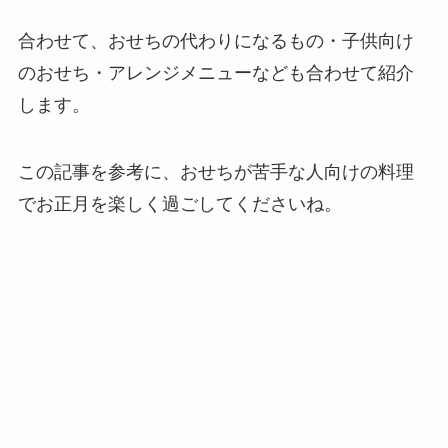
合わせて、おせちの代わりになるもの・子供向け
のおせち・アレンジメニューなども合わせて紹介
します。
この記事を参考に、おせちが苦手な人向けの料理
でお正月を楽しく過ごしてくださいね。