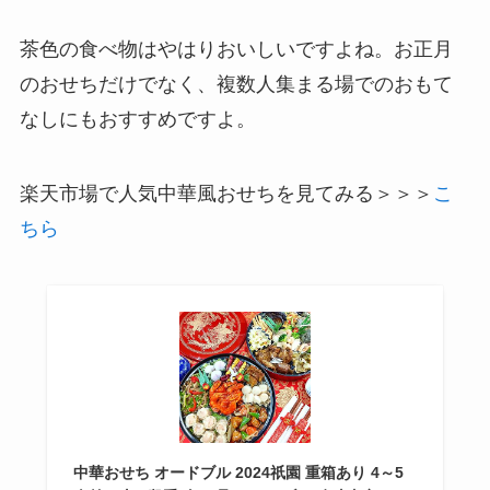
茶色の食べ物はやはりおいしいですよね。お正月
のおせちだけでなく、複数人集まる場でのおもて
なしにもおすすめですよ。
楽天市場で人気中華風おせちを見てみる＞＞＞
こ
ちら
中華おせち オードブル 2024祇園 重箱あり 4～5