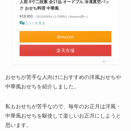
人前 9寸二段重 全17品 オードブル 冷凍真空パッ
ク おせち料理 中華風
¥19,950
（2023/09/04 11:55時点 | Amazon調べ）
口コミを見る
Amazon
楽天市場
ポチップ
おせちが苦手な人向けにおすすめの洋風おせちや
中華風おせちを紹介しました。
私もおせちが苦手なので、毎年のお正月は洋風・
中華風おせちを駆使して楽しいお正月にしようと
思います。