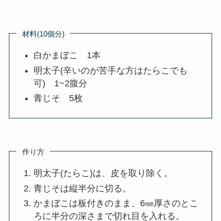
材料(10個分)
白かまぼこ 1本
明太子(辛いのが苦手な方はたらこでも
可) 1~2腹分
青じそ 5枚
作り方
明太子(たらこ)は、皮を取り除く。
青じそは縦半分に切る。
かまぼこは板付きのまま、6㎜厚さのとこ
ろに半分の深さまで切れ目を入れる。