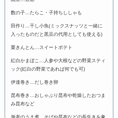
数の子…たらこ・子持ちししゃも
田作り…干し小魚(ミックスナッツと一緒に
入ったものだと黒豆の代用としても使える)
栗きんとん…スイートポテト
紅白かまぼこ…人参や大根などの野菜スティ
ック(紅白の野菜であれば何でも可)
伊達巻き…だし巻き卵
昆布巻き…おしゃぶり昆布や乾燥したおつま
み昆布など
海老のうま煮…そばや昆布などの長生きを象