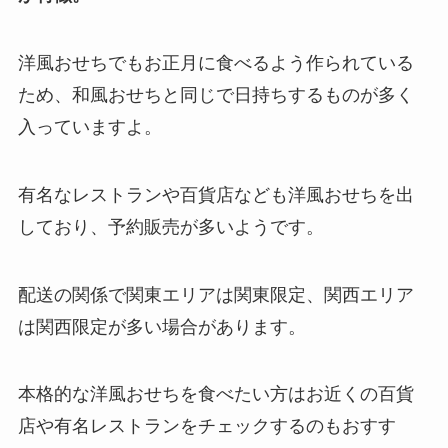
洋風おせちでもお正月に食べるよう作られている
ため、和風おせちと同じで日持ちするものが多く
入っていますよ。
有名なレストランや百貨店なども洋風おせちを出
しており、予約販売が多いようです。
配送の関係で関東エリアは関東限定、関西エリア
は関西限定が多い場合があります。
本格的な洋風おせちを食べたい方はお近くの百貨
店や有名レストランをチェックするのもおすす