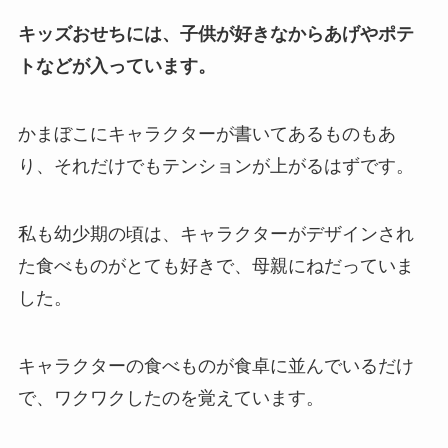
キッズおせちには、子供が好きなからあげやポテ
トなどが入っています。
かまぼこにキャラクターが書いてあるものもあ
り、それだけでもテンションが上がるはずです。
私も幼少期の頃は、キャラクターがデザインされ
た食べものがとても好きで、母親にねだっていま
した。
キャラクターの食べものが食卓に並んでいるだけ
で、ワクワクしたのを覚えています。